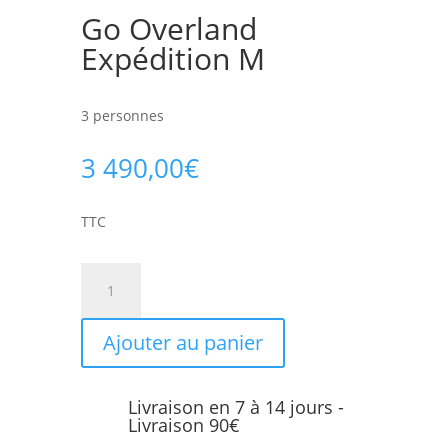
Go Overland
Expédition M
3 personnes
3 490,00
€
TTC
quantité
de
Go
Ajouter au panier
Overland
Expédition
M
Livraison en 7 à 14 jours -
Livraison 90€