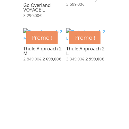
3 599,00
€
Go Overland
VOYAGE L
3 290,00
€
Promo !
Promo !
Thule Approach 2
Thule Approach 2
M
L
Le
Le
Le
Le
2 849,00
€
2 699,00
€
3 349,00
€
2 999,00
€
prix
prix
prix
prix
initial
actuel
initial
actuel
était :
est :
était :
est :
2
2
3
2
849,00€.
699,00€.
349,00€.
999,00€.