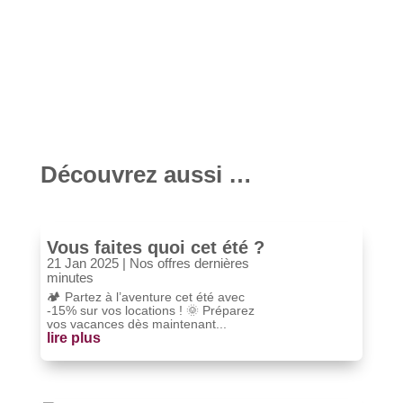
boissons et autres petits objets.
CompatibilitéThule Tepui
Ayer/Kukenam/Autana,...
Découvrez aussi …
Vous faites quoi cet été ?
21 Jan 2025
|
Nos offres dernières
minutes
🏕️ Partez à l’aventure cet été avec
-15% sur vos locations ! 🌞 Préparez
vos vacances dès maintenant...
lire plus