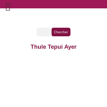
Thule Tepui Ayer
TTC Dormez comme à l'hôtel Le
matelas Thule Luxury Mattress
surclasse votre expérience de