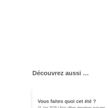
Volume : 40 L
Couleur : Noir
Matériel : Polyester 900D recyclé à 100 %, str
Collection : Thule Chasm Collection
Pays d’origine : Indonesia
Nom du modèle : TCCO222
Référence du modèle : 3204985
Découvrez aussi …
Vous faites quoi cet été ?
21 Jan 2025
|
Nos offres dernières minutes