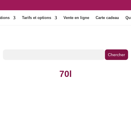
tions
Tarifs et options
Vente en ligne
Carte cadeau
Qu
70l