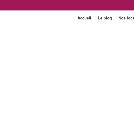
Accueil
Le blog
Nos loca
Dimensions : 48.5 x 32.5 x 24.5 cm