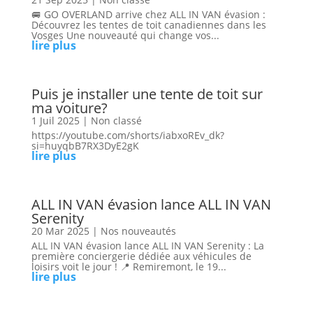
🚐 GO OVERLAND arrive chez ALL IN VAN évasion :
Découvrez les tentes de toit canadiennes dans les
Vosges Une nouveauté qui change vos...
lire plus
Puis je installer une tente de toit sur
ma voiture?
1 Juil 2025
|
Non classé
https://youtube.com/shorts/iabxoREv_dk?
si=huyqbB7RX3DyE2gK
lire plus
ALL IN VAN évasion lance ALL IN VAN
Serenity
20 Mar 2025
|
Nos nouveautés
ALL IN VAN évasion lance ALL IN VAN Serenity : La
première conciergerie dédiée aux véhicules de
loisirs voit le jour ! 📍 Remiremont, le 19...
lire plus