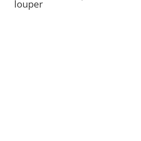
louper
GO OVERLAND arrive
chez ALL IN VAN
évasion
Acheter